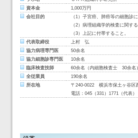
資本金
1,000万円
会社目的
（1）子宮癌、肺癌等の細胞診
（2）病理組織学的検査に関す
（3）上記に付帯すること。
代表取締役
上村 弘
協力病理専門医
50余名
協力細胞診専門医
10余名
臨床検査技師
60余名（内細胞検査士 30余名
全従業員
190余名
所在地
〒240-0022 横浜市保土ヶ谷区
電話：045（331）1771（代表）