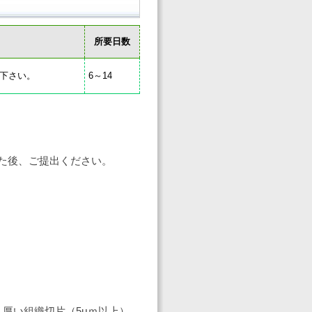
所要日数
下さい。
6～14
せた後、ご提出ください。
。
厚い組織切片（5μｍ以上）