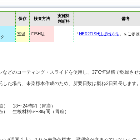
実施料
保存
検査方法
備考
判断料
ド
室温
FISH法
「
HER2FISH法提出方法
」をご参照
ック
ランなどのコーティング・スライドを使用し、37℃恒温槽で乾燥さ
託した場合、未染標本作成のため、所要日数は概ね2日延長します
癌） 18〜24時間（胃癌）
癌） 生検材料6〜8時間（胃癌）
から6週間以上）された未染色標本、浸潤癌が含まれていないもの、