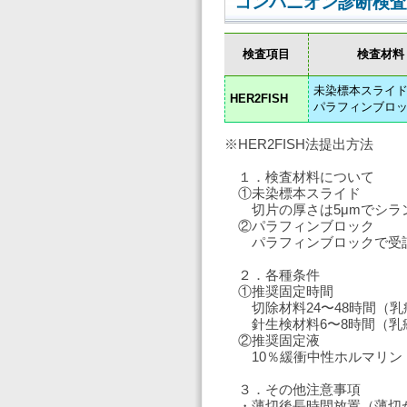
コンパニオン診断検査
検査項目
検査材料
未染標本スライ
HER2FISH
パラフィンブロ
※HER2FISH法提出方法
１．検査材料について
①未染標本スライド
切片の厚さは5μmでシ
②パラフィンブロック
パラフィンブロックで受
２．各種条件
①推奨固定時間
切除材料24〜48時間（乳
針生検材料6〜8時間（乳
②推奨固定液
10％緩衝中性ホルマリン
３．その他注意事項
・薄切後長時間放置（薄切