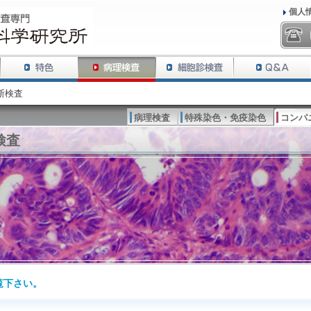
個人
断検査
病理検査
特殊染色・免疫染色
コンパ
検査
覧下さい。