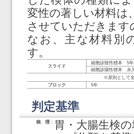
変性の著しい材料は
させていただきます
なお、主な材料別
す。
細胞診陰性標本 5年
スライド
細胞診陽性標本 永
※原則として
ブロック
5年
判定基準
胃・大腸生検の
病 理
：